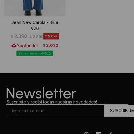
Jean New Carola - Blue
V26
2.390
$
2.690
11
$
2.032
$
Llega el lunes - MVD
Newsletter
¡Suscribite y recibí todas nuestras novedades!
SUSCRIBIR