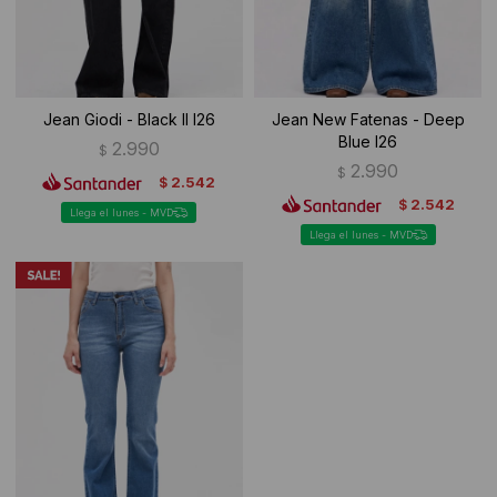
Jean Giodi - Black II I26
Jean New Fatenas - Deep
Blue I26
2.990
$
2.990
$
2.542
$
2.542
$
Llega el lunes - MVD
Llega el lunes - MVD