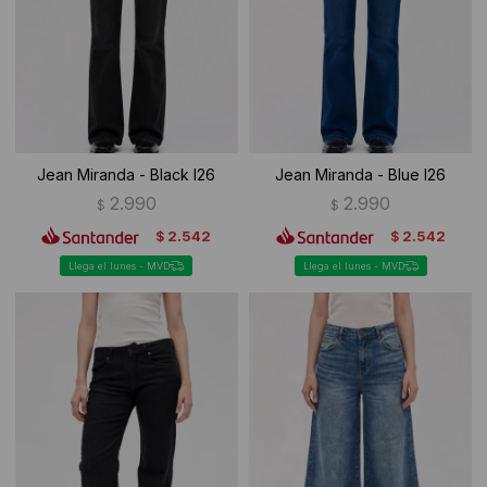
Ropa Interior
Camisas y blusas
Canguros
Vestidos
Camperas
Sherpas
Jean Miranda - Black I26
Jean Miranda - Blue I26
Tejidos
2.990
2.990
$
$
2.542
2.542
$
$
Buzos
Llega el lunes - MVD
Llega el lunes - MVD
Shorts de baño
Sherpas