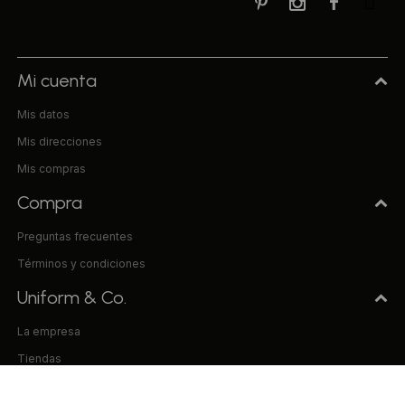



Mi cuenta
Mis datos
Mis direcciones
Mis compras
Compra
Preguntas frecuentes
Términos y condiciones
Uniform & Co.
La empresa
Tiendas
Trabaja con nosotros