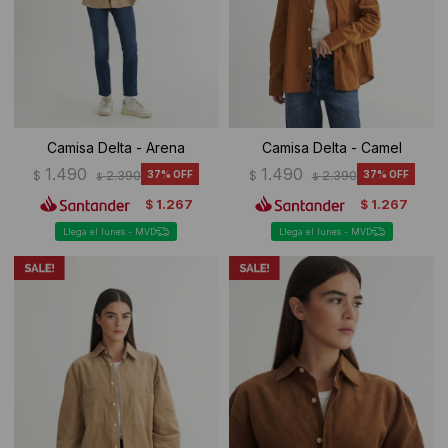
Camisa Delta - Arena
Camisa Delta - Camel
1.490
1.490
$
2.390
37
$
2.390
37
$
$
1.267
1.267
$
$
Llega el lunes - MVD
Llega el lunes - MVD