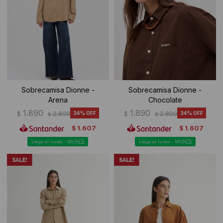
Ropa Interior
Camisas y blusas
Canguros
Vestidos
Camperas
Sherpas
Sobrecamisa Dionne -
Sobrecamisa Dionne -
Tejidos
Arena
Chocolate
1.890
1.890
$
2.890
34
$
2.890
34
$
$
Buzos
1.607
1.607
$
$
Shorts de baño
Llega el lunes - MVD
Llega el lunes - MVD
Sherpas