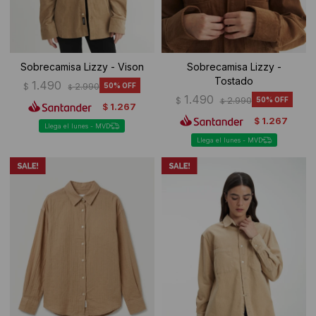
Sobrecamisa Lizzy - Vison
Sobrecamisa Lizzy -
Tostado
1.490
$
2.990
50
$
1.490
$
2.990
50
$
1.267
$
1.267
$
Llega el lunes - MVD
Llega el lunes - MVD