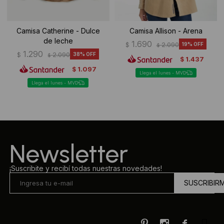
Camisa Catherine - Dulce
Camisa Allison - Arena
de leche
1.690
$
2.090
19
$
1.290
$
2.090
38
$
1.437
$
1.097
$
Llega el lunes - MVD
Llega el lunes - MVD
Newsletter
¡Suscribite y recibí todas nuestras novedades!
SUSCRIBIR


