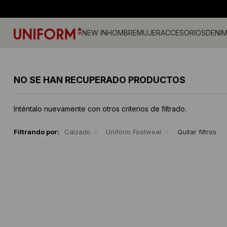
NEW IN
HOMBRE
MUJER
ACCESORIOS
DENI
Jeans
Jeans
Gorros
Pantalones
Accesorios
Billeteras
Campe
Camisa
Medias
NO SE HAN RECUPERADO PRODUCTOS
Calzado
Remeras
Gorras
Musculosas
Camperas
Cintos
Tejidos
Vestid
Remeras
Shorts y faldas
Accesorios
Tejidos
Buzos
Sherpa
Inténtalo nuevamente con otros criterios de filtrado.
Camisas
Musculosas
Ropa Interior
Buzos
Shorts
Bermudas
Canguros
Sherpa
Filtrando por:
Calzado
Uniform Footwear
Quitar filtros