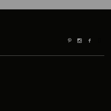


