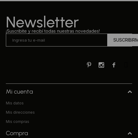
Ropa Interior
Camisas y blusas
Newsletter
Canguros
Vestidos
¡Suscribite y recibí todas nuestras novedades!
SUSCRIBIR
Camperas
Sherpas
Tejidos



Buzos
Shorts de baño
Mi cuenta
Mis datos
Sherpas
Mis direcciones
Mis compras
Compra