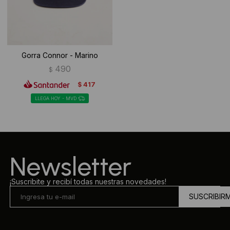
Gorra Connor - Marino
490
$
417
$
LLEGA HOY - MVD
Newsletter
¡Suscribite y recibí todas nuestras novedades!
SUSCRIBIR