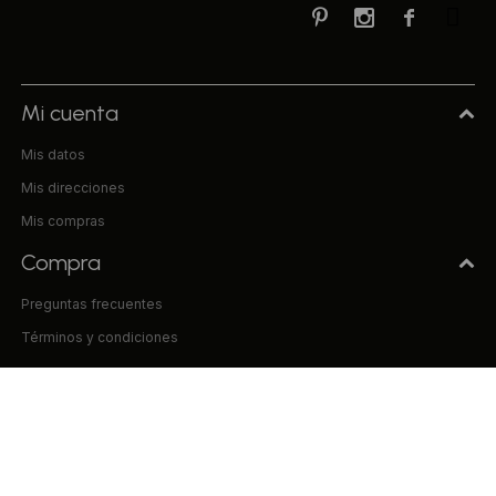



Mi cuenta
Mis datos
Mis direcciones
Mis compras
Compra
Preguntas frecuentes
Términos y condiciones
Uniform & Co.
La empresa
Tiendas
Trabaja con nosotros