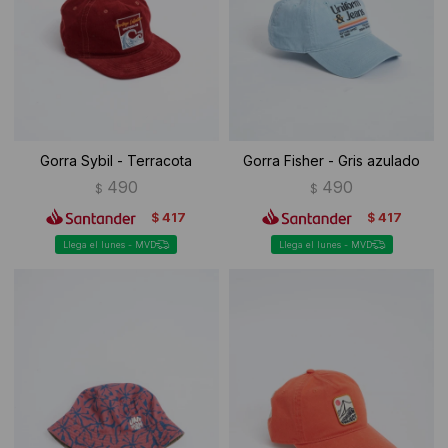
Ropa Interior
Camisas y blusas
Canguros
Vestidos
Camperas
Sherpas
Gorra Sybil - Terracota
Gorra Fisher - Gris azulado
Tejidos
490
490
$
$
417
417
$
$
Buzos
Llega el lunes - MVD
Llega el lunes - MVD
Shorts de baño
Sherpas