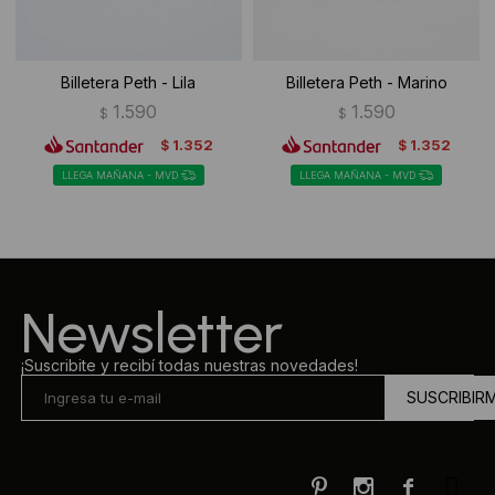
Billetera Peth - Lila
Billetera Peth - Marino
1.590
1.590
$
$
1.352
1.352
$
$
LLEGA MAÑANA - MVD
LLEGA MAÑANA - MVD
Newsletter
¡Suscribite y recibí todas nuestras novedades!
SUSCRIBIR


