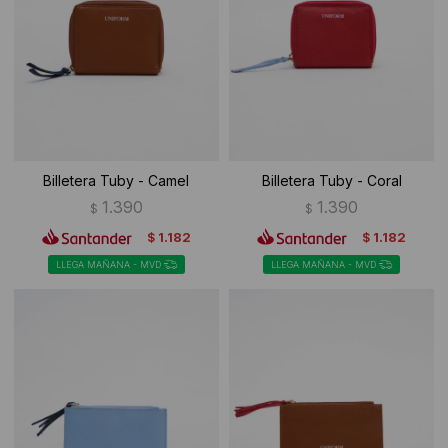
Ropa Interior
Camisas y blusas
Canguros
Vestidos
Camperas
Sherpas
Billetera Tuby - Camel
Billetera Tuby - Coral
Tejidos
1.390
1.390
$
$
Buzos
1.182
1.182
$
$
LLEGA MAÑANA - MVD
LLEGA MAÑANA - MVD
Shorts de baño
Sherpas