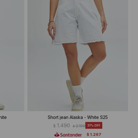
hite
Short jean Alaska - White S25
1.490
$
2.190
31
$
1.267
$