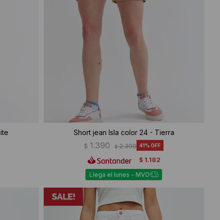
ite
Short jean Isla color 24 - Tierra
1.390
$
2.390
41
$
1.182
$
Llega el lunes - MVD