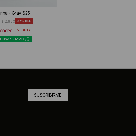
rina - Gray S25
2.690
37
$
1.437
$
l lunes - MVD
SUSCRIBIRME