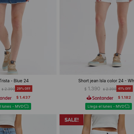
Trista - Blue 24
Short jean Isla color 24 - Wh
1.390
2.390
29
$
2.390
41
$
$
1.437
1.182
$
$
l lunes - MVD
Llega el lunes - MVD