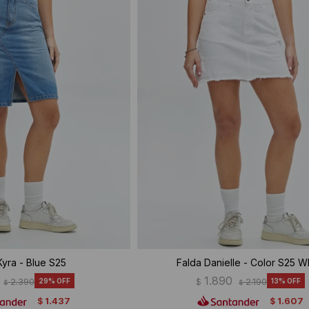
Kyra - Blue S25
Falda Danielle - Color S25 W
1.890
2.390
29
$
2.190
13
$
$
1.437
1.607
$
$