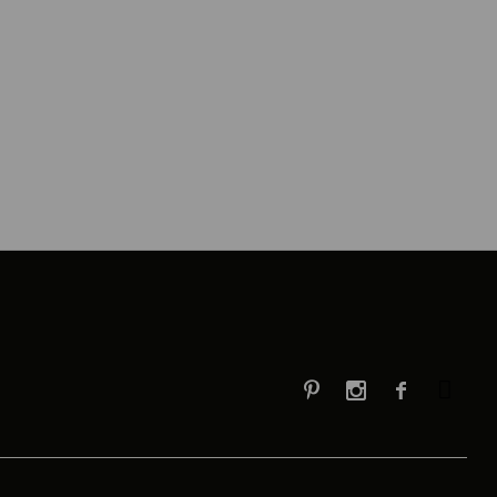


