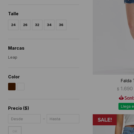
Talle
24
26
32
34
36
Marcas
Leap
Color
Falda 
1.690
$
Llega e
Precio
($)
OK