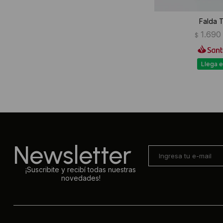
Falda T
1.690
$
Llega e
Newsletter
¡Suscribite y recibí todas nuestras
novedades!