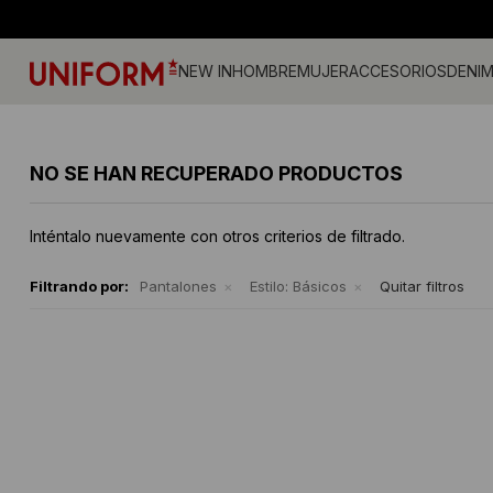
NEW IN
HOMBRE
MUJER
ACCESORIOS
DENI
Jeans
Jeans
Gorros
Pantalones
Accesorios
Billeteras
Campe
Camisa
Medias
NO SE HAN RECUPERADO PRODUCTOS
Calzado
Remeras
Gorras
Musculosas
Camperas
Cintos
Tejidos
Vestid
Remeras
Shorts y faldas
Accesorios
Tejidos
Buzos
Sherpa
Inténtalo nuevamente con otros criterios de filtrado.
Camisas
Musculosas
Ropa Interior
Buzos
Shorts
Bermudas
Canguros
Sherpa
Filtrando por:
Pantalones
Estilo:
Básicos
Quitar filtros