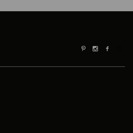


