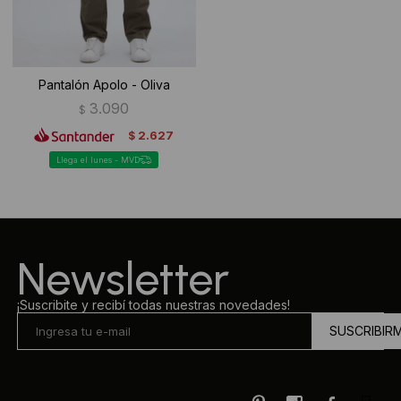
Pantalón Apolo - Oliva
3.090
$
2.627
$
Llega el lunes - MVD
Newsletter
¡Suscribite y recibí todas nuestras novedades!
SUSCRIBIR