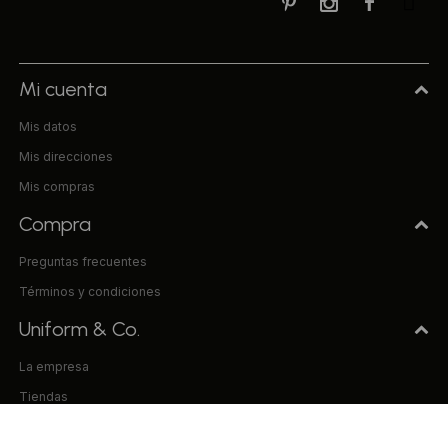



Mi cuenta
Mis datos
Mis direcciones
Mis compras
Compra
Preguntas frecuentes
Términos y condiciones
Uniform & Co.
La empresa
Tiendas
Trabaja con nosotros