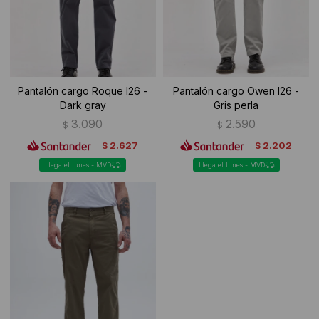
Pantalón cargo Roque I26 -
Pantalón cargo Owen I26 -
Dark gray
Gris perla
3.090
2.590
$
$
2.627
2.202
$
$
Llega el lunes - MVD
Llega el lunes - MVD