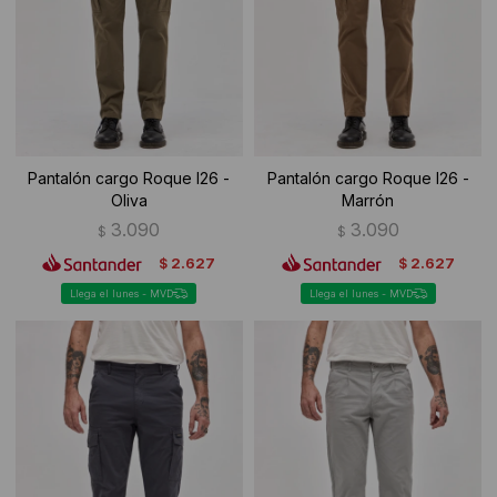
Ropa Interior
Camisas y blusas
Canguros
Vestidos
Camperas
Sherpas
Pantalón cargo Roque I26 -
Pantalón cargo Roque I26 -
Oliva
Marrón
Tejidos
3.090
3.090
$
$
Buzos
2.627
2.627
$
$
Llega el lunes - MVD
Llega el lunes - MVD
Shorts de baño
Sherpas