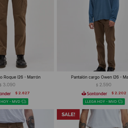
go Roque I26 - Marrón
Pantalón cargo Owen I26 - M
3.090
2.590
$
$
2.627
2.202
$
$
 HOY - MVD
LLEGA HOY - MVD