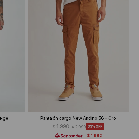
eige
Pantalón cargo New Andino 56 - Oro
1.990
$
2.990
33
$
1.692
$