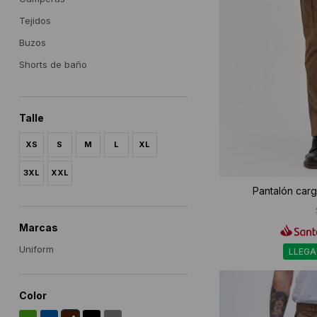
Tejidos
Buzos
Shorts de baño
Talle
XS
S
M
L
XL
3XL
XXL
Pantalón car
Marcas
Uniform
LLEGA
Color