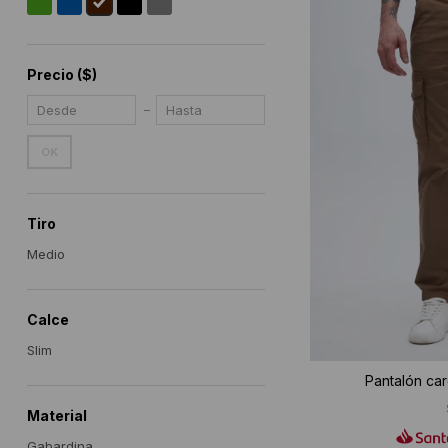
Precio
($)
OK
Tiro
Medio
Calce
Slim
Pantalón ca
Material
Gabardina