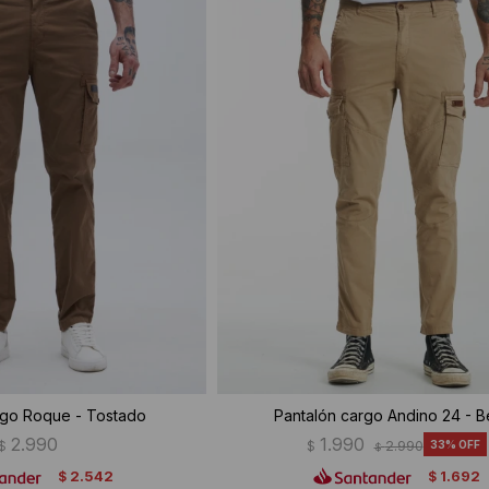
rgo Roque - Tostado
Pantalón cargo Andino 24 - B
2.990
1.990
$
$
2.990
33
$
2.542
1.692
$
$