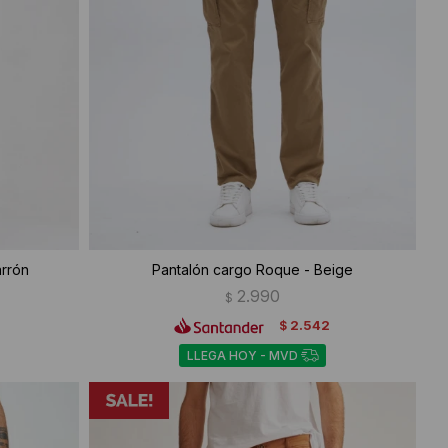
arrón
Pantalón cargo Roque - Beige
2.990
$
2.542
$
LLEGA HOY - MVD