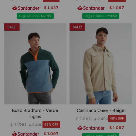
1.437
1.097
$
$
Llega el lunes - MVD
Llega el lunes - MVD
Buzo Bradford - Verde
Camisaco Omer - Beige
inglés
1.290
$
2.490
48
$
1.290
$
2.490
48
$
1.097
$
1.097
$
Llega el lunes - MVD