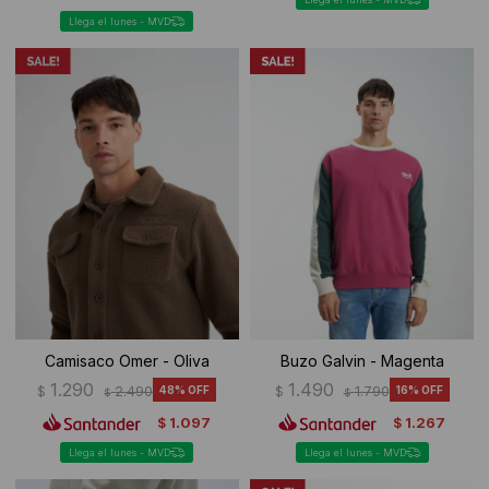
Llega el lunes - MVD
Camisaco Omer - Oliva
Buzo Galvin - Magenta
1.290
1.490
$
2.490
48
$
1.790
16
$
$
1.097
1.267
$
$
Llega el lunes - MVD
Llega el lunes - MVD