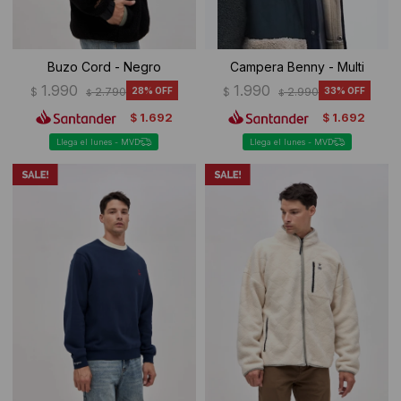
Buzo Cord - Negro
Campera Benny - Multi
1.990
1.990
$
2.790
28
$
2.990
33
$
$
1.692
1.692
$
$
Llega el lunes - MVD
Llega el lunes - MVD