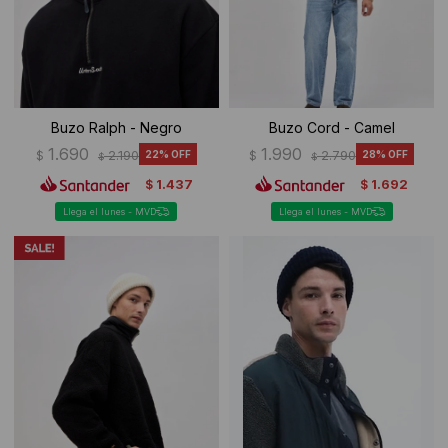
Buzo Ralph - Negro
Buzo Cord - Camel
1.690
1.990
$
2.190
22
$
2.790
28
$
$
1.437
1.692
$
$
Llega el lunes - MVD
Llega el lunes - MVD