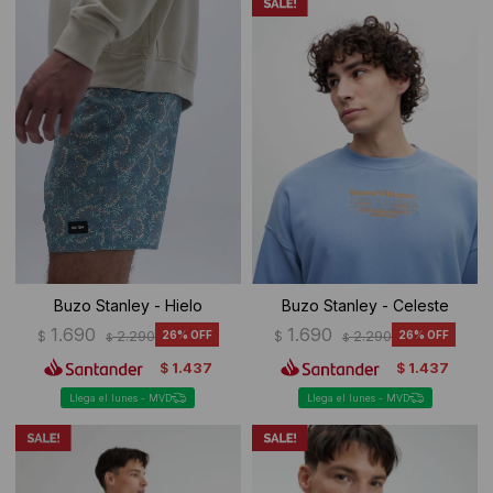
Buzo Stanley - Hielo
Buzo Stanley - Celeste
1.690
1.690
$
2.290
26
$
2.290
26
$
$
1.437
1.437
$
$
Llega el lunes - MVD
Llega el lunes - MVD