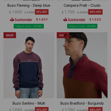
Buzo Fleming - Deep blue
Campera Pratt - Crudo
1.690
1.790
$
1.990
15
$
2.890
38
$
$
1.437
1.522
$
$
Llega el lunes - MVD
Llega el lunes - MVD
Buzo Santino - Multi
Buzo Bradford - Burgundy
1.690
1.290
$
1.990
15
$
2.490
48
$
$