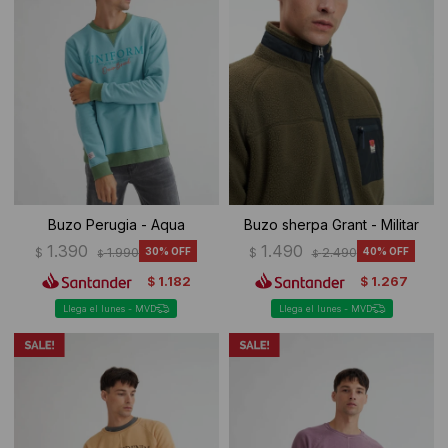
Buzo Perugia - Aqua
Buzo sherpa Grant - Militar
1.390
1.490
$
1.990
30
$
2.490
40
$
$
1.182
1.267
$
$
Llega el lunes - MVD
Llega el lunes - MVD