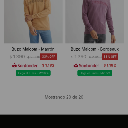
Buzo Malcom - Marrón
Buzo Malcom - Bordeaux
1.390
1.390
$
2.090
33
$
2.090
33
$
$
1.182
1.182
$
$
Llega el lunes - MVD
Llega el lunes - MVD
Mostrando
20
de
20