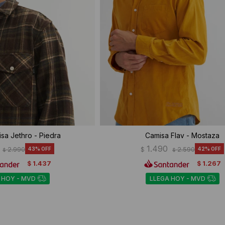
sa Jethro - Piedra
Camisa Flav - Mostaza
1.490
2.990
43
$
2.590
42
$
$
1.437
1.267
$
$
 HOY - MVD
LLEGA HOY - MVD