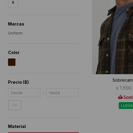
S
Marcas
Uniform
Color
Sobrecami
Precio
($)
1.690
$
OK
LLEGA
Material