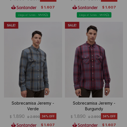
1.607
1.607
$
$
Llega el lunes - MVD
Llega el lunes - MVD
Sobrecamisa Jeremy -
Sobrecamisa Jeremy -
Verde
Burgundy
1.890
1.890
$
2.890
34
$
2.890
34
$
$
1.607
1.607
$
$