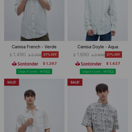
Camisa French - Verde
Camisa Doyle - Aqua
1.490
1.690
$
2.390
37
$
2.690
37
$
$
1.267
1.437
$
$
Llega el lunes - MVD
Llega el lunes - MVD