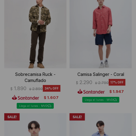
Sobrecamisa Ruck -
Camisa Salinger - Coral
Camuflado
2.290
$
2.790
17
$
1.890
$
2.890
34
$
1.947
$
1.607
$
Llega el lunes - MVD
Llega el lunes - MVD