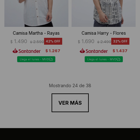
Camisa Martha - Rayas
Camisa Harry - Flores
1.490
1.690
$
2.590
42
$
2.490
32
$
$
1.267
1.437
$
$
Llega el lunes - MVD
Llega el lunes - MVD
Mostrando
24
de
38
VER MÁS