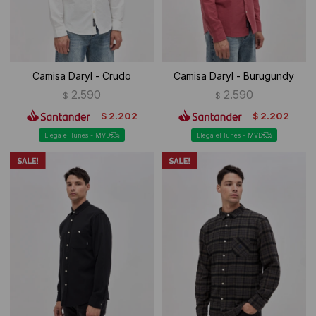
Camisa Daryl - Crudo
Camisa Daryl - Burugundy
2.590
2.590
$
$
2.202
2.202
$
$
Llega el lunes - MVD
Llega el lunes - MVD