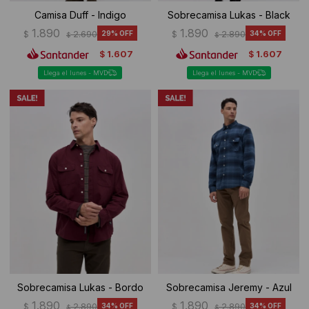
Camisa Duff - Indigo
Sobrecamisa Lukas - Black
1.890
1.890
$
2.690
29
$
2.890
34
$
$
1.607
1.607
$
$
Llega el lunes - MVD
Llega el lunes - MVD
Sobrecamisa Lukas - Bordo
Sobrecamisa Jeremy - Azul
1.890
1.890
$
2.890
34
$
2.890
34
$
$