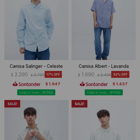
Camisa Salinger - Celeste
Camisa Albert - Lavanda
2.290
1.690
$
2.790
17
$
2.490
32
$
$
1.947
1.437
$
$
Llega el lunes - MVD
Llega el lunes - MVD