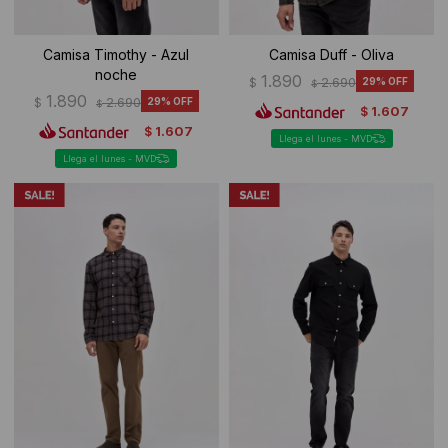
Camisa Timothy - Azul
Camisa Duff - Oliva
noche
1.890
$
2.690
29
$
1.890
$
2.690
29
$
1.607
$
1.607
$
Llega el lunes - MVD
Llega el lunes - MVD