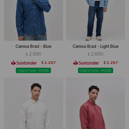
Ropa Interior
Camisas y blusas
Canguros
Vestidos
Camperas
Sherpas
Camisa Brad - Blue
Camisa Brad - Light Blue
Tejidos
2.690
2.690
$
$
2.287
2.287
$
$
Buzos
Llega el lunes - MVD
Llega el lunes - MVD
Shorts de baño
Sherpas