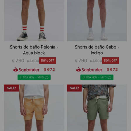
Ropa Interior
Camisas y blusas
Canguros
Vestidos
Camperas
Sherpas
Shorts de baño Polonia -
Shorts de baño Cabo -
Aqua block
Indigo
Tejidos
790
790
$
1.590
50
$
1.590
50
$
$
Buzos
672
672
$
$
LLEGA HOY - MVD
LLEGA HOY - MVD
Shorts de baño
Sherpas