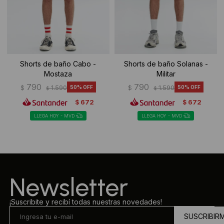
Shorts de baño Cabo -
Shorts de baño Solanas -
Mostaza
Militar
790
790
$
1.590
50
$
1.590
50
$
$
672
672
$
$
LLEGA HOY - MVD
LLEGA HOY - MVD
Newsletter
¡Suscribite y recibí todas nuestras novedades!
SUSCRIBIR