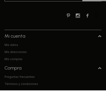



Mi cuenta
Mis datos
Mis direcciones
Mis compras
Compra
Preguntas frecuentes
Términos y condiciones
Uniform & Co.
La empresa