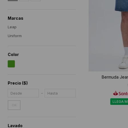
Marcas
Leap
Uniform
Color
Bermuda Jean
Precio
($)
LLEGA 
OK
Lavado