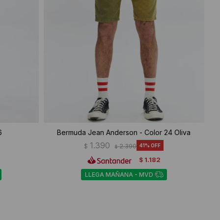
6
Bermuda Jean Anderson - Color 24 Oliva
1.390
$
2.390
41
$
1.182
$
LLEGA MAÑANA - MVD