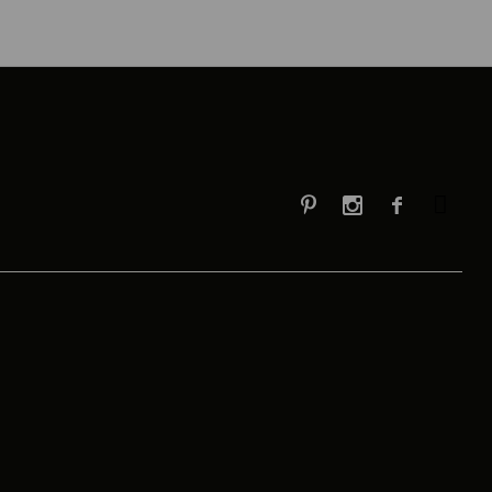


