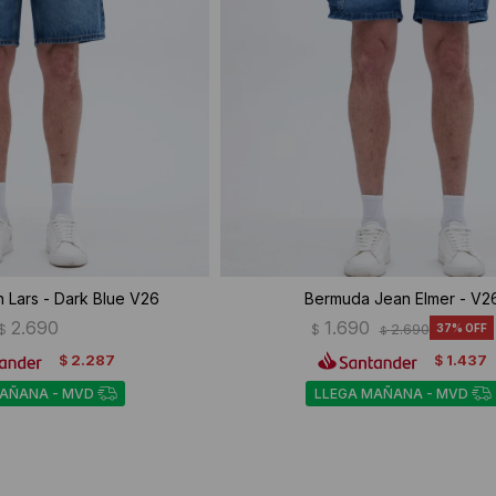
 Lars - Dark Blue V26
Bermuda Jean Elmer - V2
2.690
1.690
$
$
2.690
37
$
2.287
1.437
$
$
MAÑANA - MVD
LLEGA MAÑANA - MVD