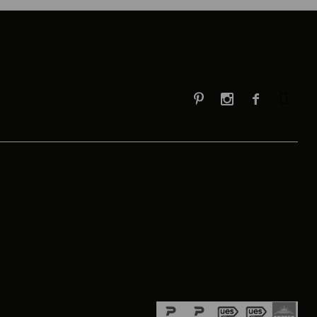


