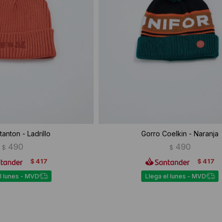
tanton - Ladrillo
Gorro Coelkin - Naranja
490
490
$
$
417
417
$
$
l lunes - MVD
Llega el lunes - MVD