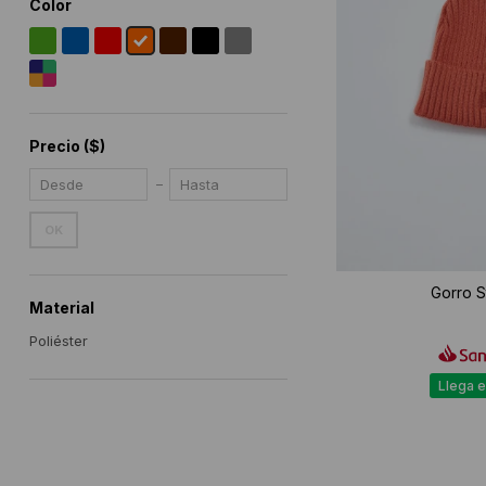
Color
Precio
($)
OK
Gorro S
Material
Poliéster
Llega e