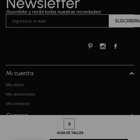
Newsletter
¡Suscribite y recibí todas nuestras novedades!
SUSCRIBIR



Mi cuenta
Mis datos
Mis direcciones
Mis compras
Compra
S
Preguntas frecuentes
GUÍA DE TALLES
Términos y condiciones