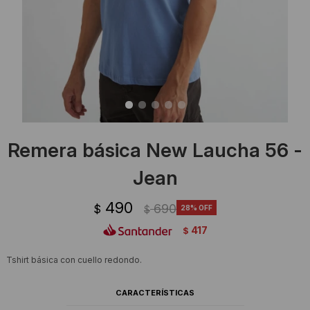
Ropa Interior
Camisas y blusas
Canguros
Vestidos
Camperas
Sherpas
Tejidos
Remera básica New Laucha 56 -
Buzos
Jean
Shorts de baño
490
690
$
28
$
417
$
Sherpas
Tshirt básica con cuello redondo.
CARACTERÍSTICAS