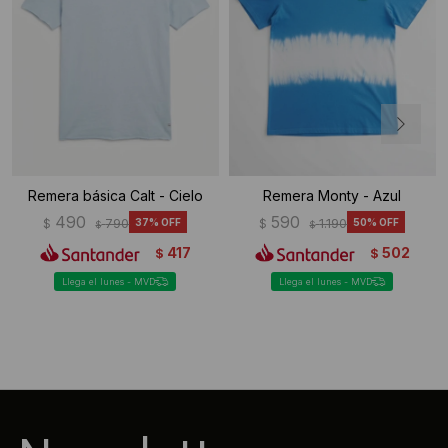
Remera básica Calt - Cielo
Remera Monty - Azul
490
590
$
790
37
$
1.190
50
$
$
417
502
$
$
Llega el lunes - MVD
Llega el lunes - MVD