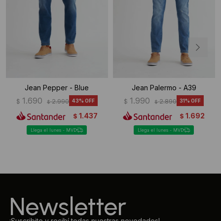
Jean Pepper - Blue
Jean Palermo - A39
1.690
1.990
$
2.990
43
$
2.890
31
$
$
1.437
1.692
$
$
Llega el lunes - MVD
Llega el lunes - MVD
Newsletter
¡Suscribite y recibí todas nuestras novedades!