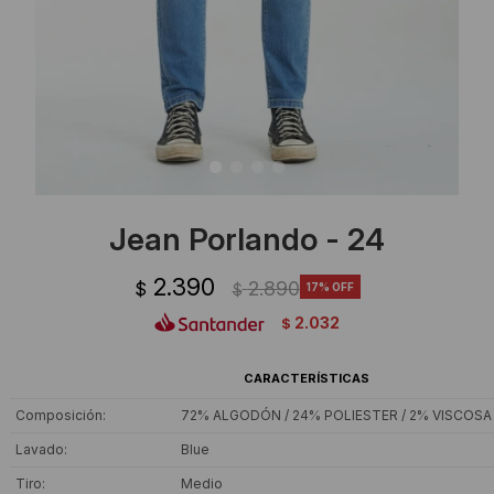
Ropa Interior
Camisas y blusas
Canguros
Vestidos
Camperas
Sherpas
Tejidos
Jean Porlando - 24
Buzos
2.390
2.890
$
17
$
Shorts de baño
2.032
$
Sherpas
CARACTERÍSTICAS
Composición
72% ALGODÓN / 24% POLIESTER / 2% VISCOSA
Lavado
Blue
Tiro
Medio