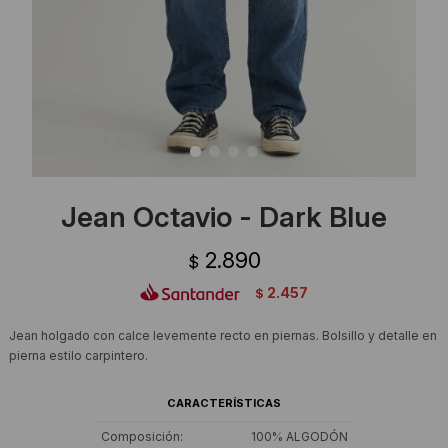
Ropa Interior
Camisas y blusas
Canguros
Vestidos
Camperas
Sherpas
Tejidos
Jean Octavio - Dark Blue
Buzos
2.890
$
Shorts de baño
2.457
$
Sherpas
Jean holgado con calce levemente recto en piernas. Bolsillo y detalle en
pierna estilo carpintero.
CARACTERÍSTICAS
Composición
100% ALGODÓN