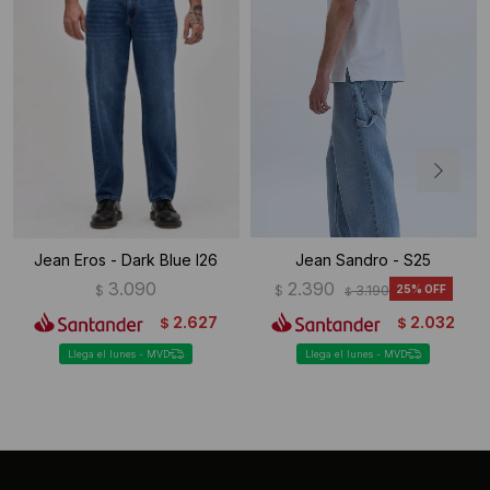
Jean Eros - Dark Blue I26
Jean Sandro - S25
3.090
2.390
$
$
3.190
25
$
2.627
2.032
$
$
Llega el lunes - MVD
Llega el lunes - MVD