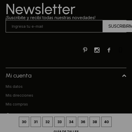
Newsletter
¡Suscribite y recibí todas nuestras novedades!
SUSCRIBIR



Mi cuenta
Mis datos
Mis direcciones
Mis compras
Compra
30
31
32
33
34
36
38
40
Preguntas frecuentes
GUÍA DE TALLES