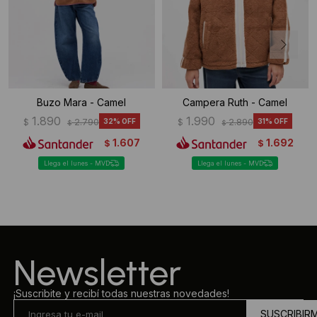
Buzo Mara - Camel
Campera Ruth - Camel
1.890
1.990
$
2.790
32
$
2.890
31
$
$
1.607
1.692
$
$
Llega el lunes - MVD
Llega el lunes - MVD
Newsletter
¡Suscribite y recibí todas nuestras novedades!
SUSCRIBIR