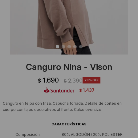
Ropa Interior
Camisas y blusas
Canguros
Vestidos
Camperas
Sherpas
Tejidos
Canguro Nina - Vison
Buzos
1.690
2.390
$
29
$
Shorts de baño
1.437
$
Sherpas
Canguro en felpa con friza. Capucha forrada. Detalle de cortes en
cuerpo con tajos decorativos al frente. Calce oversize.
CARACTERÍSTICAS
Composición
80% ALGODÓN / 20% POLIESTER