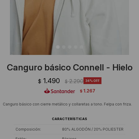
Ropa Interior
Camisas y blusas
Canguros
Vestidos
Camperas
Sherpas
Tejidos
Canguro básico Connell - Hielo
Buzos
1.490
2.290
$
34
$
Shorts de baño
1.267
$
Sherpas
Canguro básico con cierre metálico y collaretas a tono. Felpa con friza.
CARACTERÍSTICAS
Composición
80% ALGODÓN / 20% POLIESTER
Estilo
Básicos