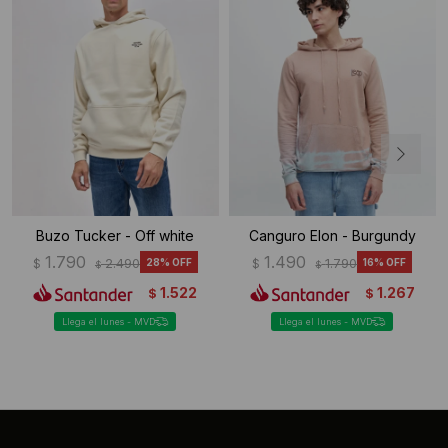
Buzo Tucker - Off white
Canguro Elon - Burgundy
1.790
1.490
$
2.490
28
$
1.790
16
$
$
1.522
1.267
$
$
Llega el lunes - MVD
Llega el lunes - MVD