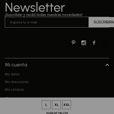
Newsletter
¡Suscribite y recibí todas nuestras novedades!
SUSCRIBIR



Mi cuenta
Mis datos
Mis direcciones
Mis compras
Compra
L
XL
XXL
Preguntas frecuentes
GUÍA DE TALLES