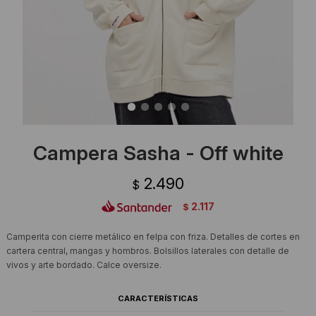
Ropa Interior
Camisas y blusas
Canguros
Vestidos
Camperas
Sherpas
Tejidos
Campera Sasha - Off white
Buzos
2.490
$
Shorts de baño
2.117
$
Sherpas
Camperita con cierre metálico en felpa con friza. Detalles de cortes en
cartera central, mangas y hombros. Bolsillos laterales con detalle de
vivos y arte bordado. Calce oversize.
CARACTERÍSTICAS