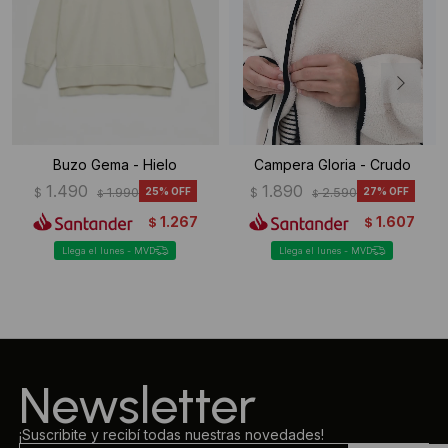
Buzo Gema - Hielo
Campera Gloria - Crudo
1.490
1.890
$
1.990
25
$
2.590
27
$
$
1.267
1.607
$
$
Llega el lunes - MVD
Llega el lunes - MVD
Newsletter
¡Suscribite y recibí todas nuestras novedades!