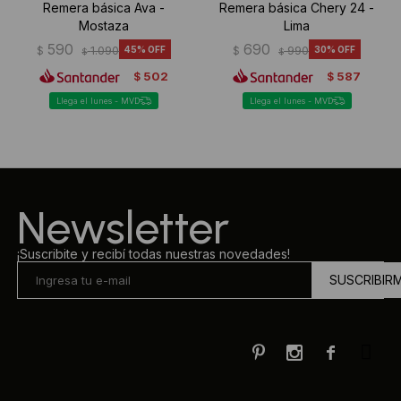
Remera básica Ava -
Remera básica Chery 24 -
Mostaza
Lima
590
690
$
1.090
45
$
990
30
$
$
502
587
$
$
Llega el lunes - MVD
Llega el lunes - MVD
Newsletter
¡Suscribite y recibí todas nuestras novedades!
SUSCRIBIR


