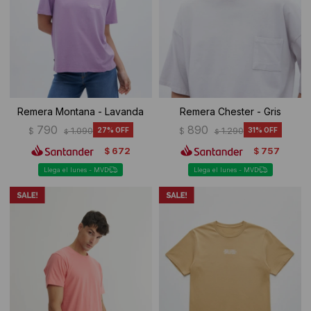
Ropa Interior
Camisas y blusas
Canguros
Vestidos
Camperas
Sherpas
Remera Montana - Lavanda
Remera Chester - Gris
Tejidos
790
890
$
1.090
27
$
1.290
31
$
$
672
757
$
$
Buzos
Llega el lunes - MVD
Llega el lunes - MVD
Shorts de baño
Sherpas