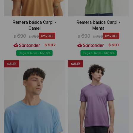
Remera básica Carpi -
Remera básica Carpi -
Camel
Menta
690
690
$
790
12
$
790
12
$
$
587
587
$
$
Llega el lunes - MVD
Llega el lunes - MVD