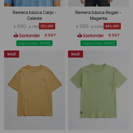
Remera básica Carpi -
Remera básica Regan -
Celeste
Magenta
690
690
$
790
12
$
1.290
46
$
$
587
587
$
$
Llega el lunes - MVD
Llega el lunes - MVD