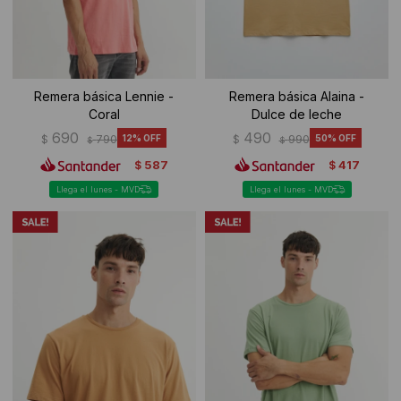
Remera básica Lennie -
Remera básica Alaina -
Coral
Dulce de leche
690
490
$
790
12
$
990
50
$
$
587
417
$
$
Llega el lunes - MVD
Llega el lunes - MVD