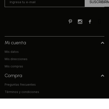
SUSCRIBIR



Mi cuenta
Mis datos
Mis direcciones
Mis compras
Compra
Preguntas frecuentes
Términos y condiciones
Uniform & Co.