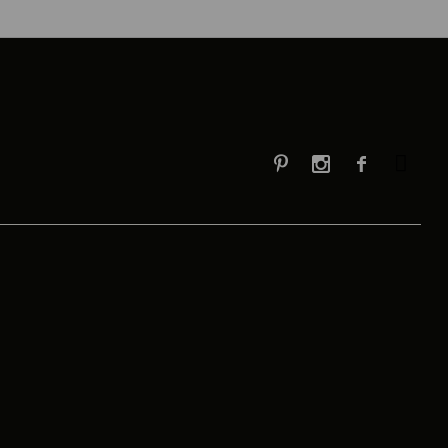


