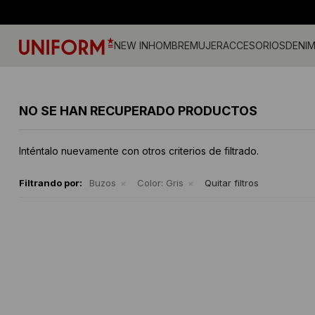
NEW IN
HOMBRE
MUJER
ACCESORIOS
DENI
Jeans
Jeans
Gorros
Pantalones
Accesorios
Billeteras
Campe
Camisa
Medias
NO SE HAN RECUPERADO PRODUCTOS
Calzado
Remeras
Gorras
Musculosas
Camperas
Cintos
Tejidos
Vestid
Remeras
Shorts y faldas
Accesorios
Tejidos
Buzos
Sherpa
Inténtalo nuevamente con otros criterios de filtrado.
Camisas
Musculosas
Ropa Interior
Buzos
Shorts
Bermudas
Canguros
Sherpa
Filtrando por:
Buzos
Color:
Gris
Quitar filtros