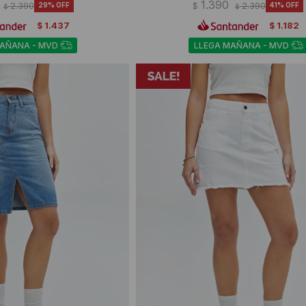
1.390
2.390
29
$
2.390
41
$
$
1.437
1.182
$
$
MAÑANA - MVD
LLEGA MAÑANA - MVD