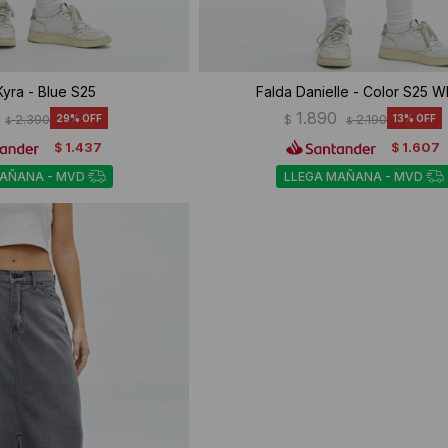
Kyra - Blue S25
Falda Danielle - Color S25 W
1.890
2.390
29
$
2.190
13
$
$
1.437
1.607
$
$
MAÑANA - MVD
LLEGA MAÑANA - MVD