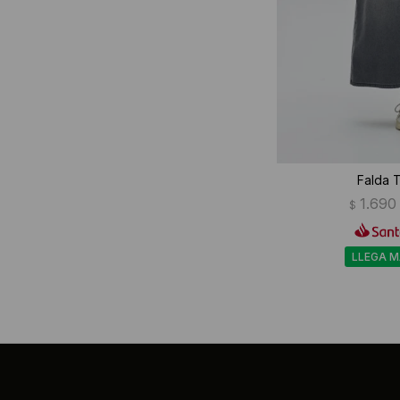
Falda T
1.690
$
LLEGA 