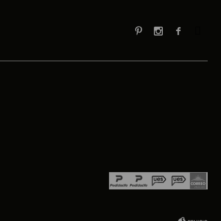


