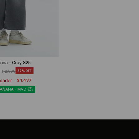
rina - Gray S25
2.690
37
$
1.437
$
MAÑANA - MVD