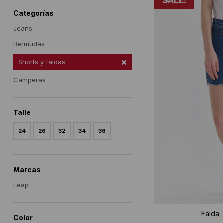
Categorías
Jeans
Bermudas
Shorts y faldas
Camperas
Talle
24
26
32
34
36
Marcas
Leap
Falda 
Color