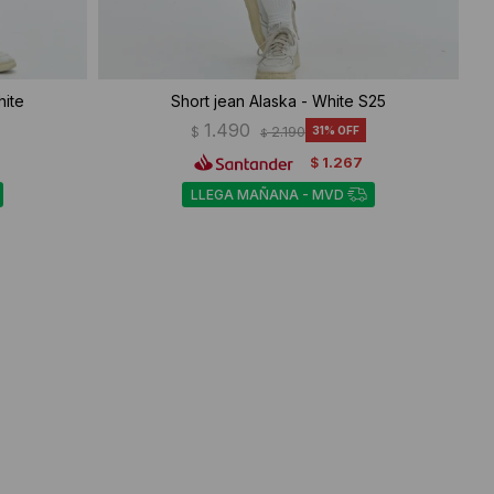
hite
Short jean Alaska - White S25
1.490
$
2.190
31
$
1.267
$
LLEGA MAÑANA - MVD