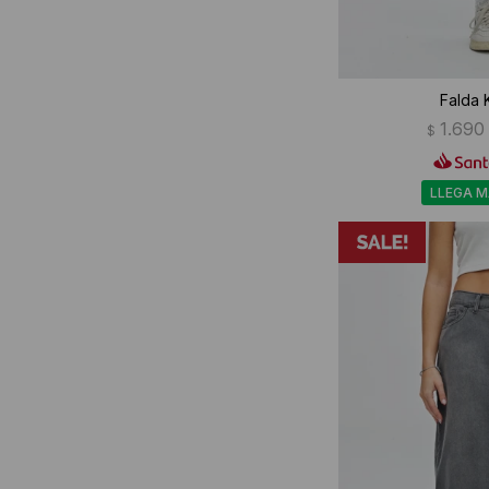
Falda 
1.690
$
LLEGA 