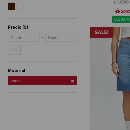
1.690
$
LLEGA 
Precio
($)
OK
Material
Jean