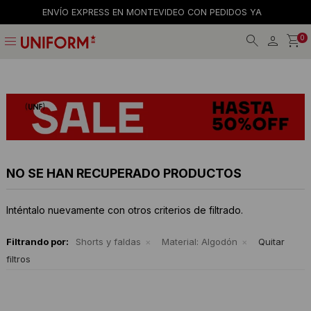
ENVÍO EXPRESS EN MONTEVIDEO CON PEDIDOS YA
menu
0
Jeans
Jeans
Gorros
La empresa
Preguntas frecuentes
Calzado
Remeras
Gorras
Tiendas
Términos y condiciones
Remeras
Shorts y faldas
Billeteras
Trabaja con nosotros
Camisas
Musculosas
Cintos
Contacto
NO SE HAN RECUPERADO PRODUCTOS
Bermudas
Accesorios
Medias
Inténtalo nuevamente con otros criterios de filtrado.
Pantalones
Camperas
Filtrando por:
Shorts y faldas
Material:
Algodón
Quitar
filtros
Musculosas
Tejidos
Accesorios
Buzos