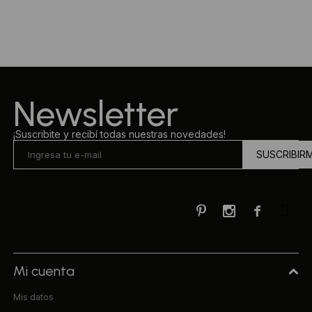
Ropa Interior
Camisas y blusas
Canguros
Vestidos
Camperas
Sherpas
Newsletter
Tejidos
¡Suscribite y recibí todas nuestras novedades!
SUSCRIBIR
Buzos
Shorts de baño



Sherpas
Mi cuenta
Mis datos