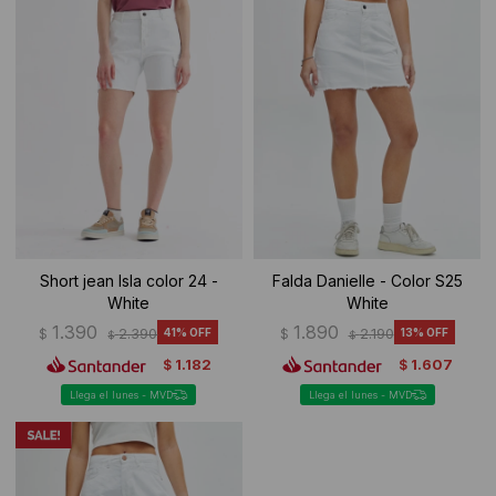
Ropa Interior
Camisas y blusas
Canguros
Vestidos
Camperas
Sherpas
Tejidos
Buzos
Short jean Isla color 24 -
Falda Danielle - Color S25
White
White
Shorts de baño
1.390
1.890
$
2.390
41
$
2.190
13
$
$
1.182
1.607
$
$
Sherpas
Llega el lunes - MVD
Llega el lunes - MVD