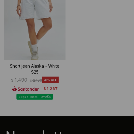
Short jean Alaska - White
S25
1.490
$
2.190
31
$
1.267
$
Llega el lunes - MVD