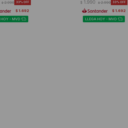
1.990
2.990
33
$
2.990
33
$
$
1.692
1.692
$
$
 HOY - MVD
LLEGA HOY - MVD