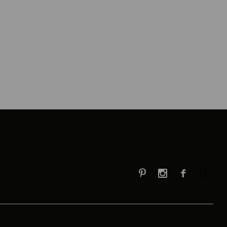


