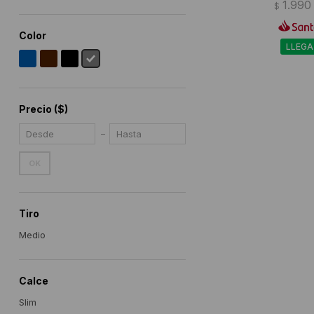
1.990
$
Color
LLEGA
Precio
($)
OK
Tiro
Medio
Calce
Slim