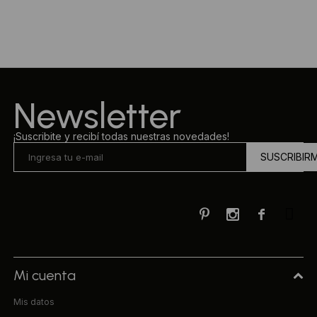
Ropa Interior
Camisas y blusas
Canguros
Vestidos
Camperas
Sherpas
Newsletter
Tejidos
¡Suscribite y recibí todas nuestras novedades!
SUSCRIBIR
Buzos
Shorts de baño



Sherpas
Mi cuenta
Mis datos