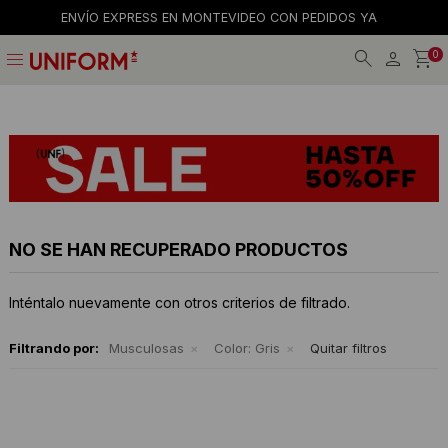
ENVÍO EXPRESS EN MONTEVIDEO CON PEDIDOS YA
menu
0
Jeans
Jeans
Gorros
La empresa
Preguntas frecuentes
Calzado
Remeras
Gorras
Tiendas
Términos y condiciones
Remeras
Shorts y faldas
Billeteras
Trabaja con nosotros
Camisas
Musculosas
Cintos
Contacto
NO SE HAN RECUPERADO PRODUCTOS
Bermudas
Accesorios
Medias
Inténtalo nuevamente con otros criterios de filtrado.
Pantalones
Camperas
Filtrando por:
Musculosas
Color:
Gris
Quitar filtros
Musculosas
Tejidos
Accesorios
Buzos