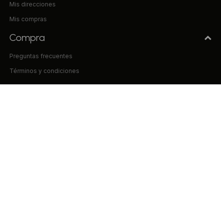
Mis direcciones
Mis compras
Compra
Preguntas frecuentes
Términos y condiciones
Uniform & Co.
La empresa
Tiendas
Trabaja con nosotros
Contacto