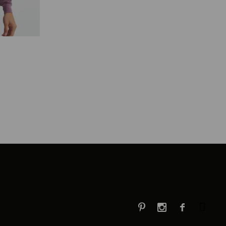


