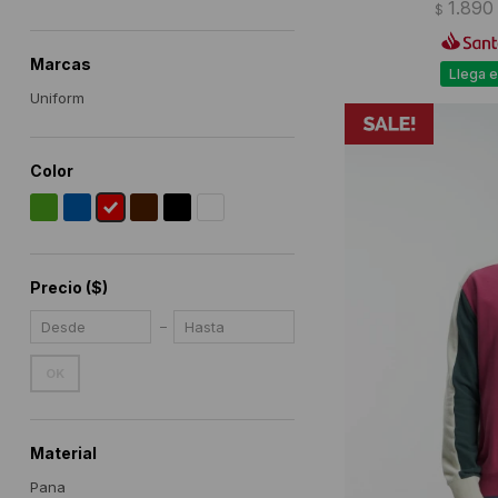
1.890
$
Marcas
Llega e
Uniform
Color
Precio
($)
OK
Material
Pana