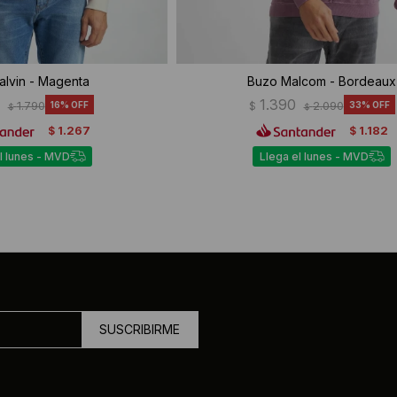
alvin - Magenta
Buzo Malcom - Bordeaux
1.390
1.790
16
$
2.090
33
$
$
1.267
1.182
$
$
l lunes - MVD
Llega el lunes - MVD
SUSCRIBIRME