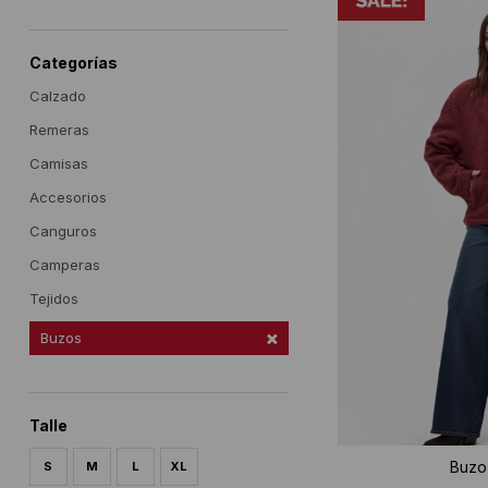
Categorías
Calzado
Remeras
Camisas
Accesorios
Canguros
Camperas
Tejidos
Buzos
Talle
Buzo 
S
M
L
XL