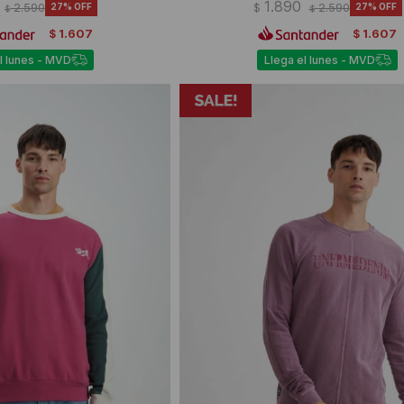
1.890
2.590
27
$
2.590
27
$
$
1.607
1.607
$
$
l lunes - MVD
Llega el lunes - MVD