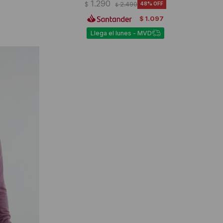
1.290
$
2.490
48
$
1.097
$
Llega el lunes - MVD