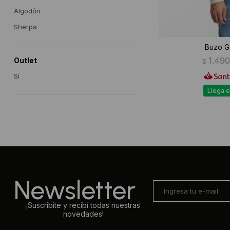
Algodón
Sherpa
Buzo G
1.490
Outlet
$
Sí
Llega e
Newsletter
¡Suscribite y recibí todas nuestras
novedades!