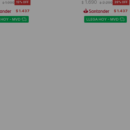
1.690
1.990
15
$
2.290
26
$
$
1.437
1.437
$
$
 HOY - MVD
LLEGA HOY - MVD