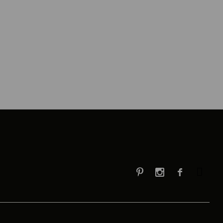


