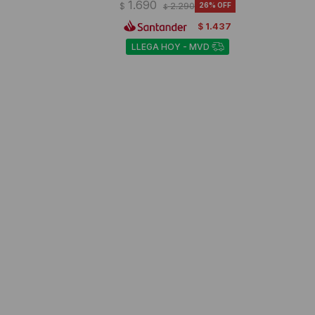
1.690
$
2.290
26
$
1.437
$
LLEGA HOY - MVD