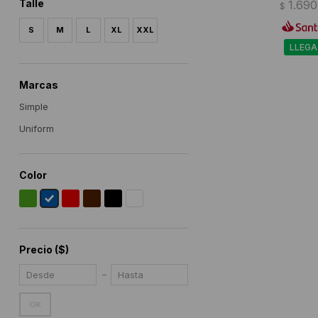
Talle
1.690
$
S
M
L
XL
XXL
LLEGA
Marcas
Simple
Uniform
Color
Precio
($)
OK