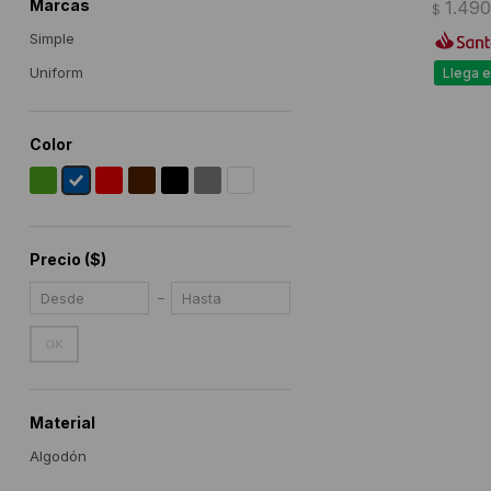
Marcas
1.490
$
Simple
Uniform
Llega e
Color
Precio
($)
OK
Material
Algodón