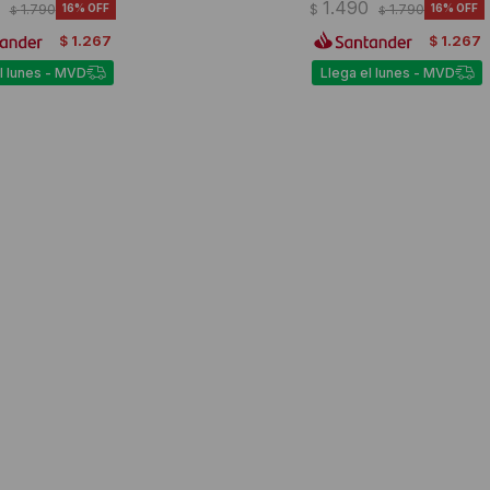
1.490
1.790
16
$
1.790
16
$
$
1.267
1.267
$
$
l lunes - MVD
Llega el lunes - MVD