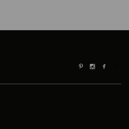


