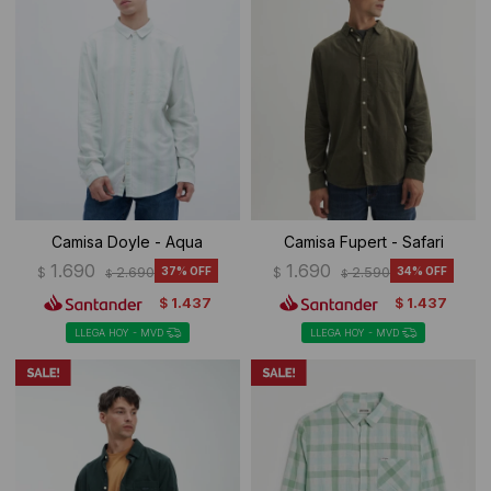
Camisa Doyle - Aqua
Camisa Fupert - Safari
1.690
1.690
$
2.690
37
$
2.590
34
$
$
1.437
1.437
$
$
LLEGA HOY - MVD
LLEGA HOY - MVD