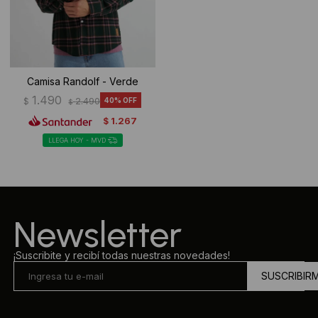
Camisa Randolf - Verde
1.490
$
2.490
40
$
1.267
$
LLEGA HOY - MVD
Newsletter
¡Suscribite y recibí todas nuestras novedades!
SUSCRIBIR