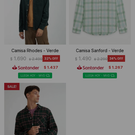
Camisa Rhodes - Verde
Camisa Sanford - Verde
1.690
1.490
$
2.490
32
$
2.290
34
$
$
1.437
1.267
$
$
LLEGA HOY - MVD
LLEGA HOY - MVD