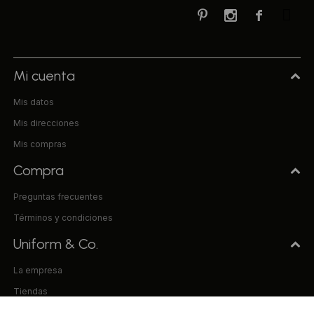



Mi cuenta
Mis datos
Mis direcciones
Mis compras
Compra
Preguntas frecuentes
Términos y condiciones
Uniform & Co.
La empresa
Tiendas
Trabaja con nosotros