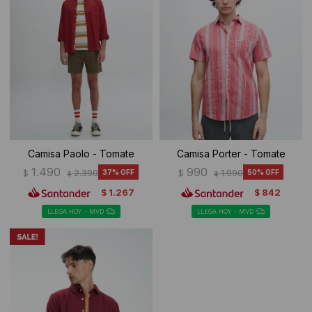
Camisa Paolo - Tomate
Camisa Porter - Tomate
1.490
990
$
2.390
37
$
1.990
50
$
$
1.267
842
$
$
LLEGA HOY - MVD
LLEGA HOY - MVD