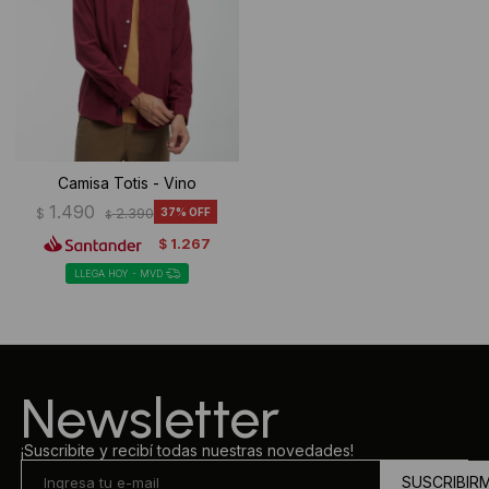
Camisa Totis - Vino
1.490
$
2.390
37
$
1.267
$
LLEGA HOY - MVD
Newsletter
¡Suscribite y recibí todas nuestras novedades!
SUSCRIBIR