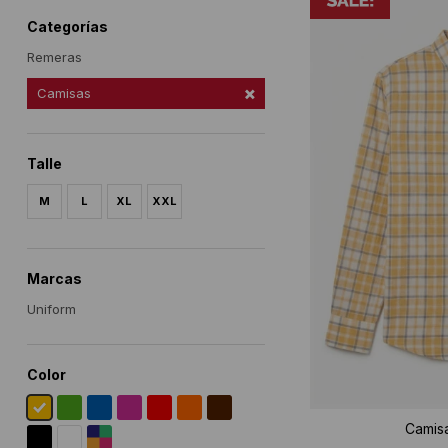
Categorías
Remeras
Camisas
Talle
M
L
XL
XXL
Marcas
Uniform
Color
Camis