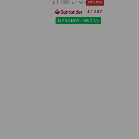
1.490
$
2.590
42
$
1.267
$
LLEGA HOY - MVD