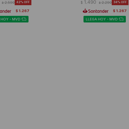
1.490
2.590
42
$
2.290
34
$
$
1.267
1.267
$
$
 HOY - MVD
LLEGA HOY - MVD