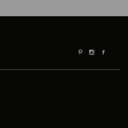


