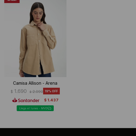
Ropa Interior
Camisas y blusas
Canguros
Vestidos
Camperas
Sherpas
Tejidos
Buzos
Camisa Allison - Arena
Shorts de baño
1.690
$
2.090
19
$
1.437
$
Sherpas
Llega el lunes - MVD