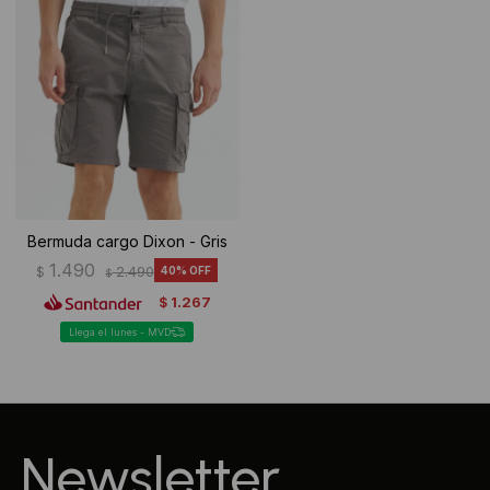
Bermuda cargo Dixon - Gris
1.490
$
2.490
40
$
1.267
$
Llega el lunes - MVD
Newsletter