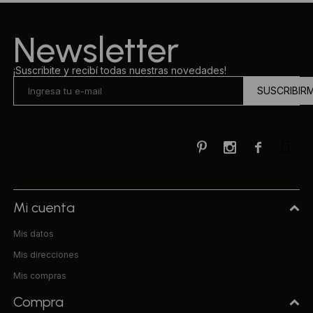
Ropa Interior
Camisas y blusas
Newsletter
Canguros
Vestidos
¡Suscribite y recibí todas nuestras novedades!
SUSCRIBIR
Camperas
Sherpas
Tejidos



Buzos
Shorts de baño
Mi cuenta
Mis datos
Sherpas
Mis direcciones
Mis compras
Compra