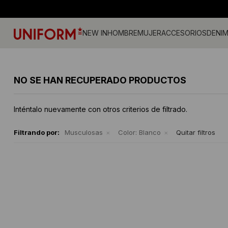
NEW IN
HOMBRE
MUJER
ACCESORIOS
DENI
Jeans
Jeans
Gorros
Pantalones
Accesorios
Billeteras
Campe
Camisa
Medias
NO SE HAN RECUPERADO PRODUCTOS
Calzado
Remeras
Gorras
Musculosas
Camperas
Cintos
Tejidos
Vestid
Remeras
Shorts y faldas
Accesorios
Tejidos
Buzos
Sherpa
Inténtalo nuevamente con otros criterios de filtrado.
Camisas
Musculosas
Ropa Interior
Buzos
Shorts
Bermudas
Canguros
Sherpa
Filtrando por:
Musculosas
Color:
Blanco
Quitar filtros