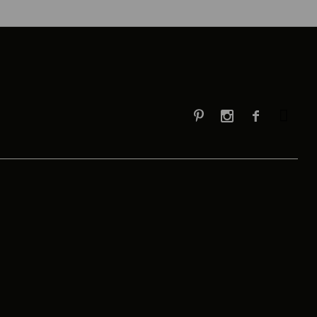


