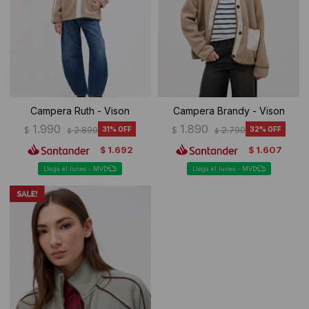
Ropa Interior
Camisas y blusas
Canguros
Vestidos
Camperas
Sherpas
Campera Ruth - Vison
Campera Brandy - Vison
Tejidos
1.990
1.890
$
2.890
31
$
2.790
32
$
$
1.692
1.607
$
$
Buzos
Llega el lunes - MVD
Llega el lunes - MVD
Shorts de baño
Sherpas