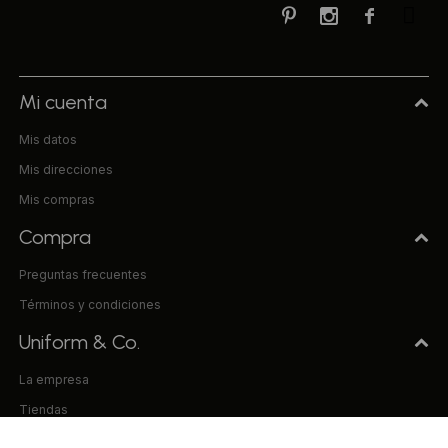



Mi cuenta
Mis datos
Mis direcciones
Mis compras
Compra
Preguntas frecuentes
Términos y condiciones
Uniform & Co.
La empresa
Tiendas
Trabaja con nosotros