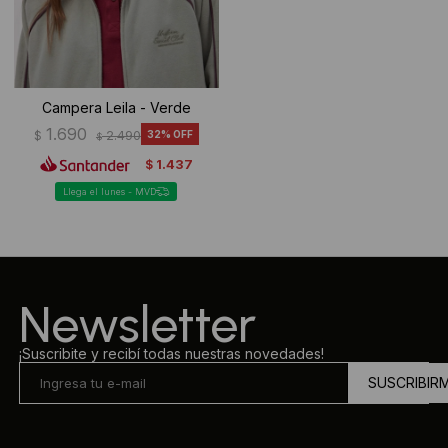
Campera Leila - Verde
1.690
$
2.490
32
$
1.437
$
Llega el lunes - MVD
Newsletter
¡Suscribite y recibí todas nuestras novedades!
SUSCRIBIR