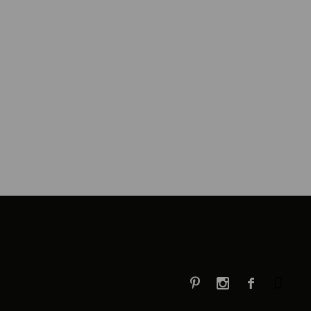


