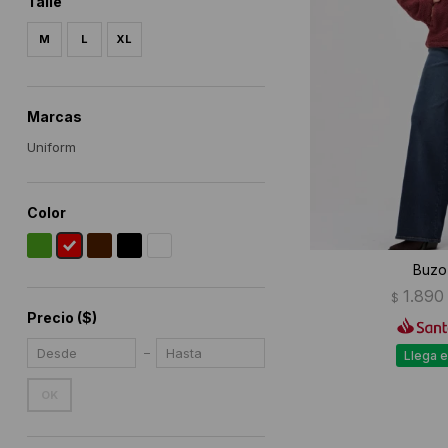
Talle
M
L
XL
Marcas
Uniform
Color
Buzo 
1.890
$
Precio
($)
Llega e
OK