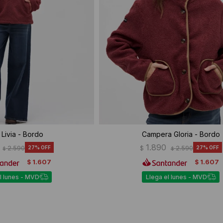
Livia - Bordo
Campera Gloria - Bordo
1.890
2.590
27
$
2.590
27
$
$
1.607
1.607
$
$
l lunes - MVD
Llega el lunes - MVD