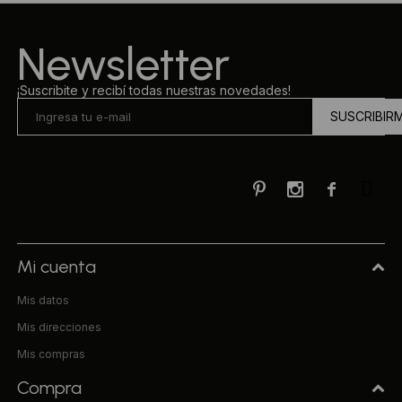
Ropa Interior
Camisas y blusas
Newsletter
Canguros
Vestidos
¡Suscribite y recibí todas nuestras novedades!
SUSCRIBIR
Camperas
Sherpas
Tejidos



Buzos
Shorts de baño
Mi cuenta
Mis datos
Sherpas
Mis direcciones
Mis compras
Compra