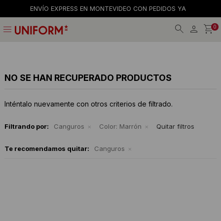
ENVÍO EXPRESS EN MONTEVIDEO CON PEDIDOS YA
menu
0
Jeans
Jeans
Gorros
La empresa
Preguntas frecuentes
Calzado
Remeras
Gorras
Tiendas
Términos y condiciones
NO SE HAN RECUPERADO PRODUCTOS
Remeras
Shorts y faldas
Billeteras
Trabaja con nosotros
Inténtalo nuevamente con otros criterios de filtrado.
Camisas
Musculosas
Cintos
Contacto
Filtrando por:
Canguros
Color:
Marrón
Quitar filtros
Bermudas
Accesorios
Medias
Te recomendamos quitar:
Canguros
Pantalones
Camperas
Musculosas
Tejidos
Accesorios
Buzos