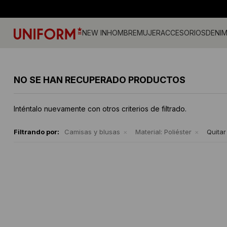
ENVÍO EXPRESS EN MONTEVIDEO C
NEW IN
HOMBRE
MUJER
ACCESORIOS
DENI
Jeans
Jeans
Gorros
Pantalones
Accesorios
Billeteras
Campe
Camisa
Medias
NO SE HAN RECUPERADO PRODUCTOS
Calzado
Remeras
Gorras
Musculosas
Camperas
Cintos
Tejidos
Vestid
Remeras
Shorts y faldas
Accesorios
Tejidos
Buzos
Sherpa
Inténtalo nuevamente con otros criterios de filtrado.
Camisas
Musculosas
Ropa Interior
Buzos
Shorts
Bermudas
Canguros
Sherpa
Filtrando por:
Camisas y blusas
Material:
Poliéster
Quitar 