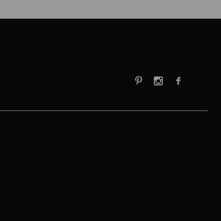


