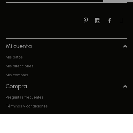



Mi cuenta
Mis datos
Mis direcciones
Mis compras
Compra
Preguntas frecuentes
Términos y condiciones
Uniform & Co.
La empresa