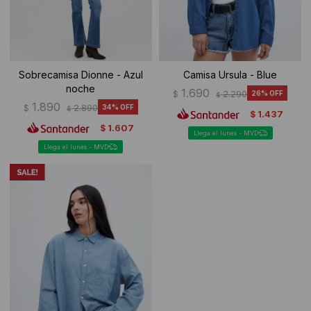
Sobrecamisa Dionne - Azul
Camisa Ursula - Blue
noche
1.690
$
2.290
26
$
1.890
$
2.890
34
$
1.437
$
1.607
$
Llega el lunes - MVD
Llega el lunes - MVD