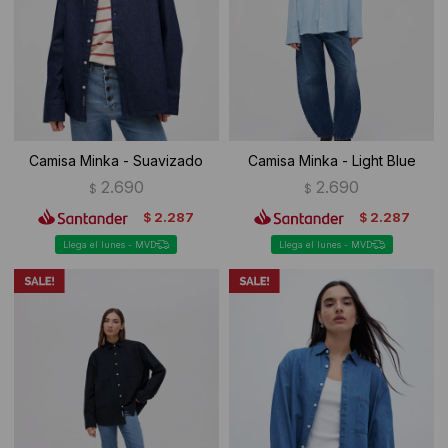
Ropa Interior
Camisas y blusas
Canguros
Vestidos
Camperas
Sherpas
Camisa Minka - Suavizado
Camisa Minka - Light Blue
Tejidos
2.690
2.690
$
$
2.287
2.287
$
$
Buzos
Llega el lunes - MVD
Llega el lunes - MVD
Shorts de baño
Sherpas