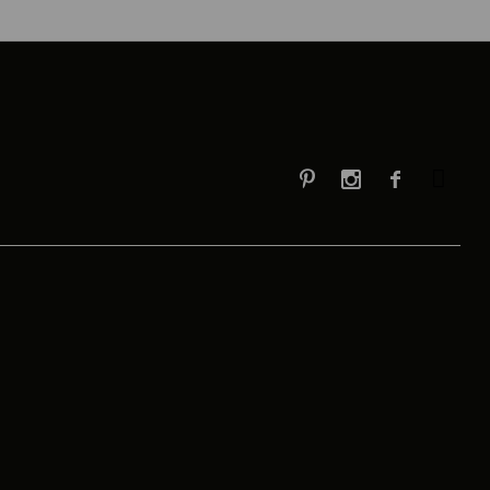


