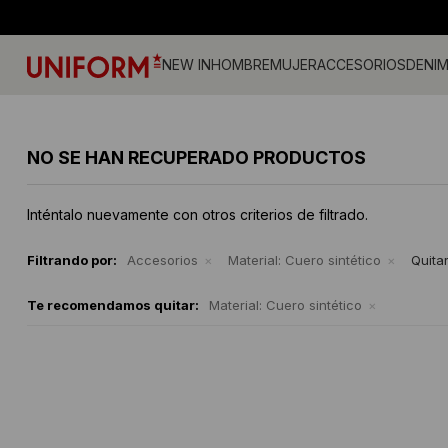
NEW IN
HOMBRE
MUJER
ACCESORIOS
DENI
Jeans
Jeans
Gorros
Pantalones
Accesorios
Billeteras
Campe
Camisa
Medias
NO SE HAN RECUPERADO PRODUCTOS
Calzado
Remeras
Gorras
Musculosas
Camperas
Cintos
Tejidos
Vestid
Remeras
Shorts y faldas
Accesorios
Tejidos
Buzos
Sherpa
Inténtalo nuevamente con otros criterios de filtrado.
Camisas
Musculosas
Ropa Interior
Buzos
Shorts
Bermudas
Canguros
Sherpa
Filtrando por:
Accesorios
Material:
Cuero sintético
Quitar
Te recomendamos quitar:
Material:
Cuero sintético