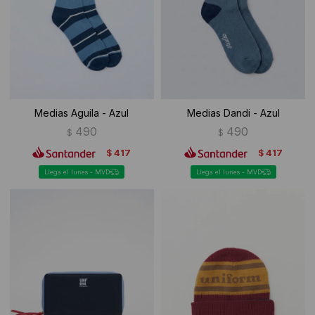
Ropa Interior
Camisas y blusas
Canguros
Vestidos
Camperas
Sherpas
Medias Aguila - Azul
Medias Dandi - Azul
Tejidos
490
490
$
$
417
417
$
$
Buzos
Llega el lunes - MVD
Llega el lunes - MVD
Shorts de baño
Sherpas