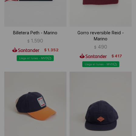
Billetera Peth - Marino
Gorro reversible Reid -
Marino
1.590
$
490
$
1.352
$
417
$
Llega el lunes - MVD
Llega el lunes - MVD