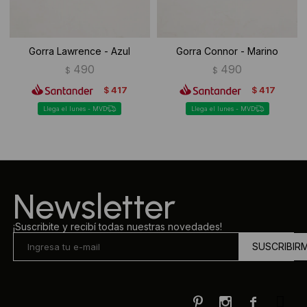
Gorra Lawrence - Azul
Gorra Connor - Marino
490
490
$
$
417
417
$
$
Llega el lunes - MVD
Llega el lunes - MVD
Newsletter
¡Suscribite y recibí todas nuestras novedades!
SUSCRIBIR


