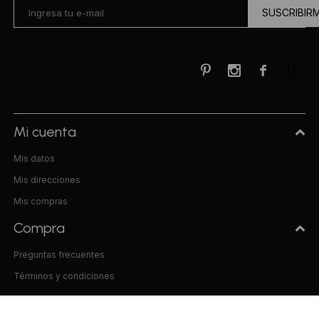
SUSCRIBIR



Mi cuenta
Mis datos
Mis direcciones
Mis compras
Compra
Preguntas frecuentes
Términos y condiciones
Uniform & Co.